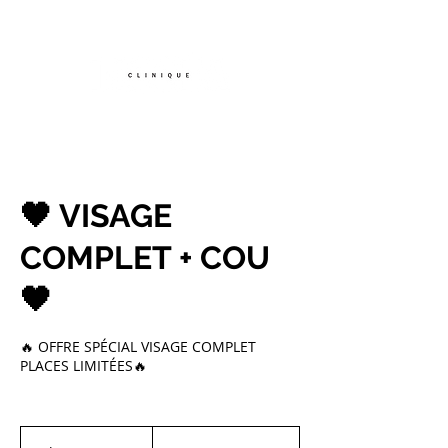
TEL :
07.56.87.68.84
🖤 VISAGE
COMPLET + COU
🖤
🔥 OFFRE SPÉCIAL VISAGE COMPLET
PLACES LIMITÉES🔥
399
euros