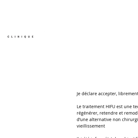
ACCUEIL
AVANT / APR
Je déclare accepter, libremen
Le traitement HIFU est une te
régénérer, retendre et remodel
d’une alternative non chirurgi
vieillissement