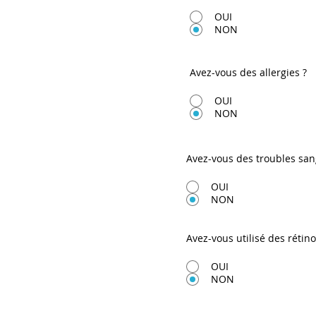
OUI
NON
Avez-vous des allergies ?
OUI
NON
Avez-vous des troubles san
OUI
NON
Avez-vous utilisé des rétin
OUI
NON