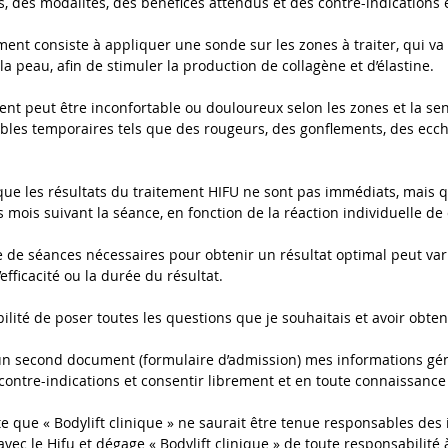
ifs, des modalités, des bénéfices attendus et des contre-indications
ment consiste à appliquer une sonde sur les zones à traiter, qui va
a peau, afin de stimuler la production de collagène et d’élastine.
nt peut être inconfortable ou douloureux selon les zones et la sens
ables temporaires tels que des rougeurs, des gonflements, des ec
que les résultats du traitement HIFU ne sont pas immédiats, mais 
mois suivant la séance, en fonction de la réaction individuelle de
de séances nécessaires pour obtenir un résultat optimal peut varier 
efficacité ou la durée du résultat.
bilité de poser toutes les questions que je souhaitais et avoir obte
 un second document (formulaire d’admission) mes informations g
contre-indications et consentir librement et en toute connaissance
te que « Bodylift clinique » ne saurait être tenue responsables d
vec le Hifu et dégage « Bodylift clinique » de toute responsabilité 