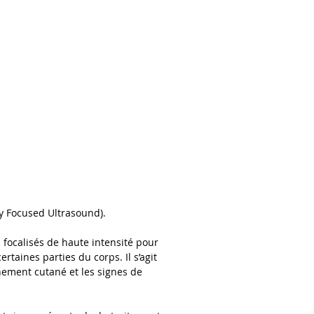
TEL :
07.56.87.68
NTRES
FRANCHISE
Plus
ty Focused Ultrasound).
 focalisés de haute intensité pour
rtaines parties du corps. Il s’agit
chement cutané et les signes de