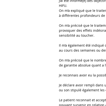
J’ai été informé(e) des object
HIFU.
On m’a expliqué que le traite
à différentes profondeurs de l
On m’a précisé que le traiteme
provoquer des effets indésir
sensibilité au toucher.
Il m’a également été indiqué 
au cours des semaines ou des 
On m’a précisé que le nombre 
de garantie absolue quant a l’
Je reconnais avoir eu la possi
Je déclare avoir rempli dans
ou son stipulé également les 
Le patient reconnait et accep
pouvant survenir en relation a