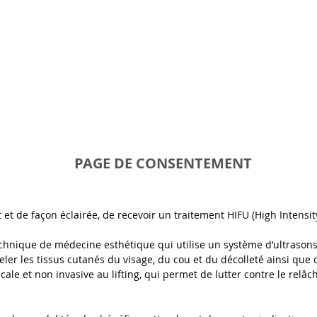
ÈS HIFU
DÉROULEMENT DE LA SÉANCE
NOS CE
PAGE DE CONSENTEMENT
t et de façon éclairée, de recevoir un traitement HIFU (High Intensi
chnique de médecine esthétique qui utilise un système d’ultrasons
er les tissus cutanés du visage, du cou et du décolleté ainsi que ce
cale et non invasive au lifting, qui permet de lutter contre le relâ