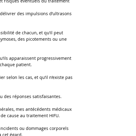
 et risques éventuels du traitement
 délivrer des impulsions d’ultrasons
ibilité de chacun, et qu’il peut
chymoses, des picotements ou une
qu’ils apparaissent progressivement
 chaque patient.
selon les cas, et qu’il n’existe pas
nu des réponses satisfaisantes.
énérales, mes antécédents médicaux
 de cause au traitement HIFU.
es incidents ou dommages corporels
à cet égard.