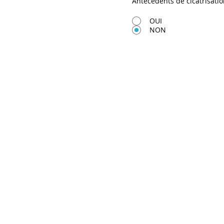
Antécédents de cicatrisati
OUI
NON