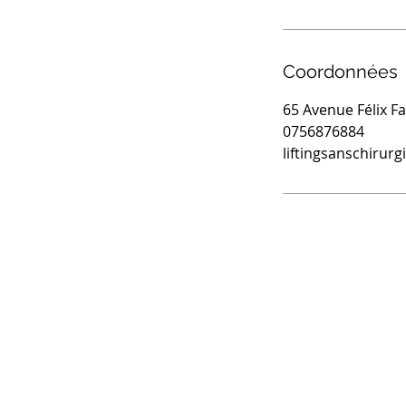
Coordonnées
65 Avenue Félix Fa
0756876884
liftingsanschirur
LISSËA CLINIQUE
Lifting sans chirurgie Paris
Nos 7 centres en France
Accueil
Avant/Après HIFU