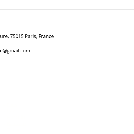
ure, 75015 Paris, France
gie@gmail.com
NOS CENTRES
BLOG & CONSEILS
L
M
→
Paris
→
Notre blog
→
Lyon
P
→
HIFU vs Botox
→
Marseille
→
Prix HIFU France
T
→
Bordeaux
→ Combien de séances ?
P
→
Toulouse