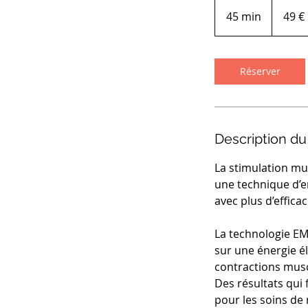
49
euros
45 min
4
49 €
5
m
i
Réserver
n
Description du
La stimulation mu
une technique d’
avec plus d’effica
La technologie EM
sur une énergie é
contractions musc
Des résultats qui 
pour les soins de