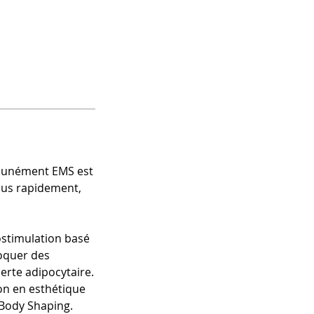
mmunément EMS est
lus rapidement,
.
ostimulation basé
voquer des
rte adipocytaire.
ion en esthétique
 Body Shaping.