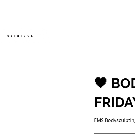
ACCUEIL
AVANT / APR
🖤 BO
FRIDA
EMS Bodysculpting