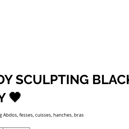
ÈS HIFU
DÉROULEMENT DE LA SÉANCE
NOS CE
DY SCULPTING BLAC
Y 🖤
 Abdos, fesses, cuisses, hanches, bras